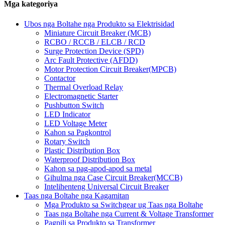
Mga kategoriya
Ubos nga Boltahe nga Produkto sa Elektrisidad
Miniature Circuit Breaker (MCB)
RCBO / RCCB / ELCB / RCD
Surge Protection Device (SPD)
Arc Fault Protective (AFDD)
Motor Protection Circuit Breaker(MPCB)
Contactor
Thermal Overload Relay
Electromagnetic Starter
Pushbutton Switch
LED Indicator
LED Voltage Meter
Kahon sa Pagkontrol
Rotary Switch
Plastic Distribution Box
Waterproof Distribution Box
Kahon sa pag-apod-apod sa metal
Gihulma nga Case Circuit Breaker(MCCB)
Intelihenteng Universal Circuit Breaker
Taas nga Boltahe nga Kagamitan
Mga Produkto sa Switchgear ug Taas nga Boltahe
Taas nga Boltahe nga Current & Voltage Transformer
Pagpili sa Produkto sa Transformer