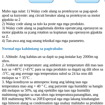
Mubo nga sulat: 1) Walay code alang sa proteksyon sa pag-apod-
apod sa kuryente: ang circuit breaker alang sa proteksyon sa motor
gipakita sa 2
2) Walay code alang sa tulo ka poste nga mga produkto.
3) Walay code alang sa pagdumala direkta operate;ang operasyon sa
motor gipakita sa p;ang rotation sa kuptanan nga operasyon gipakita
sa Z.
4) Tan-awa ang nag-unang teknikal nga mga parametro.
Normal nga kahimtang sa pagtrabaho
1. Altitude: Ang kahitas-an sa dapit sa pag-instalar kay 2000m ug
ubos.
2. Ambient air temperature: ang ambient air temperature dili mas taas
kay sa +40°C (+45°C para sa mga produkto sa dagat) ug dili ubos sa
-5°C, ug ang average nga temperatura sulod sa 24 ka oras dili
molapas sa + 35°C .
3. Mga kondisyon sa atmospera: kung ang labing taas nga
temperatura mao ang + 40 ° C, ang paryente nga humidity sa hangin
dili molapas sa 50%, ug ang epektibo nga taas nga humidity
mahimong tugutan sa mas ubos nga temperatura;pananglitan, ang
RH mahimong 90% sa 20P.Espesyal nga mga lakang kinahanglan
nga himoon alang sa condensation nga usahay mahitabo sa produkto