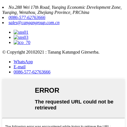
No.288 Wei 17th Road, Yueqing Economic Development Zone,
Yueqing, Wenzhou, Zhejiang Province, PRChina
0086-577-62763666
sales@cangangroup.com.cn
© Copyright 20102021 : Tanang Katungod Gireserba.
WhatsApp
E-mail
0086-577-62763666