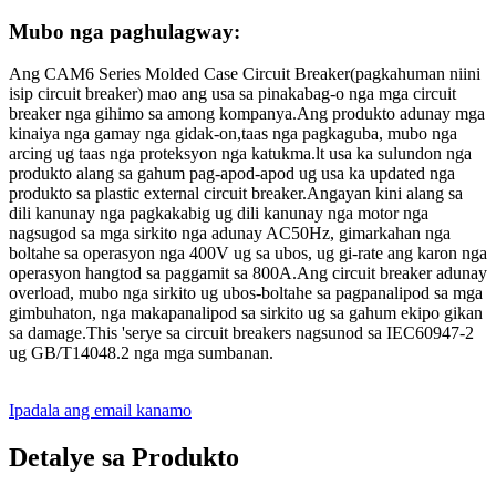
Mubo nga paghulagway:
Ang CAM6 Series Molded Case Circuit Breaker(pagkahuman niini
isip circuit breaker) mao ang usa sa pinakabag-o nga mga circuit
breaker nga gihimo sa among kompanya.Ang produkto adunay mga
kinaiya nga gamay nga gidak-on,taas nga pagkaguba, mubo nga
arcing ug taas nga proteksyon nga katukma.lt usa ka sulundon nga
produkto alang sa gahum pag-apod-apod ug usa ka updated nga
produkto sa plastic external circuit breaker.Angayan kini alang sa
dili kanunay nga pagkakabig ug dili kanunay nga motor nga
nagsugod sa mga sirkito nga adunay AC50Hz, gimarkahan nga
boltahe sa operasyon nga 400V ug sa ubos, ug gi-rate ang karon nga
operasyon hangtod sa paggamit sa 800A.Ang circuit breaker adunay
overload, mubo nga sirkito ug ubos-boltahe sa pagpanalipod sa mga
gimbuhaton, nga makapanalipod sa sirkito ug sa gahum ekipo gikan
sa damage.This 'serye sa circuit breakers nagsunod sa IEC60947-2
ug GB/T14048.2 nga mga sumbanan.
Ipadala ang email kanamo
Detalye sa Produkto