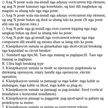
◇ Ang N poste wala ma-install nga adunay overcurrent trip element,
ug ang N poste kanunay nga konektado, ug kini dili magbukas ug
magsira sa ubang tulo nga mga poste.
◇ Ang N poste wala ma-install nga adunay overcurrent trip element,
ug ang N poste bukas ug duol sa ubang tulo ka poste (N nga poste
abli una ug dayon isira.)
◇ Ang N-pole nga gi-install nga over-current tripping nga mga
sangkap bukas ug duol sa ubang tulo ka poste.
◇ Ang N-pole nga gi-install nga overcurrent release nga mga
component dili moabli ug mosira uban sa laing tulo ka poste.
2. Klasipikasyon sumala sa gimarkahan nga short-circuit breaking
nga kapasidad sa circuit breaker:
L: Standard nga tipo;M. Taas nga matang sa paglapas;H. Taas nga
matang sa paglapas;
R: Ultra high breaking type
3. Klasipikasyon sumala sa mode sa operasyon: pagdumala sa
direktang operasyon, rotary handle nga operasyon, electric
operation;
4. Klasipikasyon sumala sa pamaagi sa mga kable: mga kable sa
atubangan, mga kable sa likod, mga kable sa plug-in;
5. Klasipikasyon sumala sa pamaagi sa pag-instalar: fixed (vertical
installation o horizontal installation)
6. Klasipikasyon pinaagi sa paggamit: pag-apod-apod sa gahum ug
proteksyon sa motor;
7. Klasipikasyon sumala sa porma sa overcurrent release: