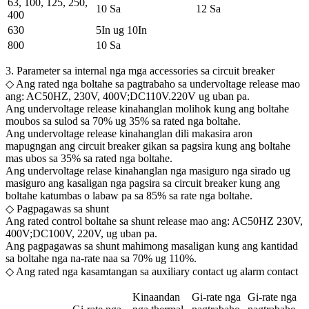
63, 100, 125, 250,
10 Sa
12 Sa
400
630
5In ug 10In
800
10 Sa
3. Parameter sa internal nga mga accessories sa circuit breaker
◇ Ang rated nga boltahe sa pagtrabaho sa undervoltage release mao
ang: AC50HZ, 230V, 400V;DC110V.220V ug uban pa.
Ang undervoltage release kinahanglan molihok kung ang boltahe
moubos sa sulod sa 70% ug 35% sa rated nga boltahe.
Ang undervoltage release kinahanglan dili makasira aron
mapugngan ang circuit breaker gikan sa pagsira kung ang boltahe
mas ubos sa 35% sa rated nga boltahe.
Ang undervoltage relase kinahanglan nga masiguro nga sirado ug
masiguro ang kasaligan nga pagsira sa circuit breaker kung ang
boltahe katumbas o labaw pa sa 85% sa rate nga boltahe.
◇ Pagpagawas sa shunt
Ang rated control boltahe sa shunt release mao ang: AC50HZ 230V,
400V;DC100V, 220V, ug uban pa.
Ang pagpagawas sa shunt mahimong masaligan kung ang kantidad
sa boltahe nga na-rate naa sa 70% ug 110%.
◇ Ang rated nga kasamtangan sa auxiliary contact ug alarm contact
Kinaandan
Gi-rate nga
Gi-rate nga