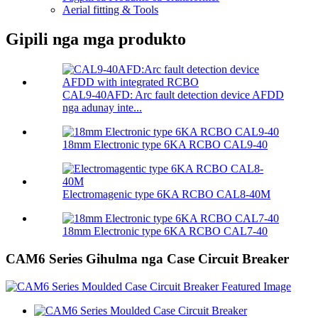
Aerial fitting & Tools
Gipili nga mga produkto
CAL9-40AFD: Arc fault detection device AFDD
nga adunay inte...
18mm Electronic type 6KA RCBO CAL9-40
Electromagenic type 6KA RCBO CAL8-40M
18mm Electronic type 6KA RCBO CAL7-40
CAM6 Series Gihulma nga Case Circuit Breaker