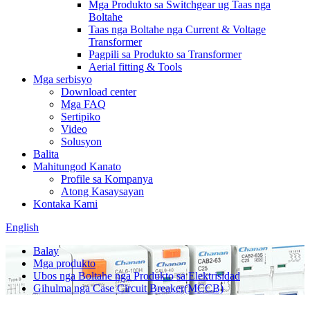
Mga Produkto sa Switchgear ug Taas nga
Boltahe
Taas nga Boltahe nga Current & Voltage
Transformer
Pagpili sa Produkto sa Transformer
Aerial fitting & Tools
Mga serbisyo
Download center
Mga FAQ
Sertipiko
Video
Solusyon
Balita
Mahitungod Kanato
Profile sa Kompanya
Atong Kasaysayan
Kontaka Kami
English
Balay
Mga produkto
Ubos nga Boltahe nga Produkto sa Elektrisidad
Gihulma nga Case Circuit Breaker(MCCB)