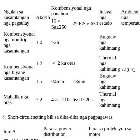
Kombensiyonal nga
Ngalan sa
Inisyal
Ambient
panahon
kasamtangan
Ako/Ih
nga
nga
10＜
nga pagsulay
estado
temperat
250≤Sa≤630
Sa≤250
Kombensiyonal
Bugnaw
nga non-trip
1.0
≥2h
nga
nga
kahimtang
kasamtangan
Thermal
＜ 2 ka oras
1.2
nga
Kombensiyonal
kahimtang
+40 ℃
nga biyahe
Bugnaw
kasamtangan
1.5
≤4min
≤8min
nga
kahimtang
Thermal
Mabalik nga
7.2
4s≤T≤10s
6s≤T≤20s
nga
oras
kahimtang
◇ Short-circuit setting bili sa diha-diha nga pagpagawas
Para sa power
Para sa proteksyon sa
Inm A
distribution
motor