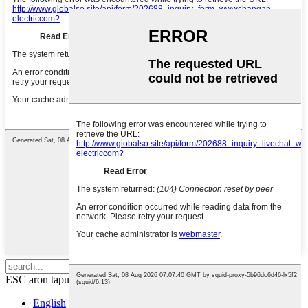
Pindota ang enter aron pangitaon o
ESC aron tapuson
English