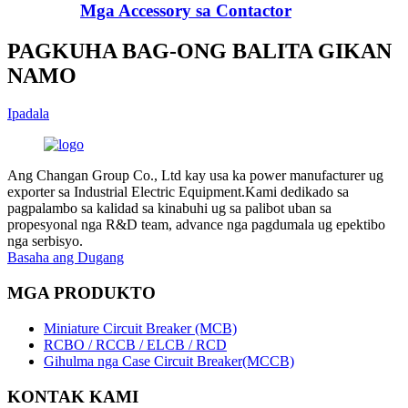
Mga Accessory sa Contactor
PAGKUHA BAG-ONG BALITA GIKAN
NAMO
Ipadala
Ang Changan Group Co., Ltd kay usa ka power manufacturer ug
exporter sa Industrial Electric Equipment.Kami dedikado sa
pagpalambo sa kalidad sa kinabuhi ug sa palibot uban sa
propesyonal nga R&D team, advance nga pagdumala ug epektibo
nga serbisyo.
Basaha ang Dugang
MGA PRODUKTO
Miniature Circuit Breaker (MCB)
RCBO / RCCB / ELCB / RCD
Gihulma nga Case Circuit Breaker(MCCB)
KONTAK KAMI