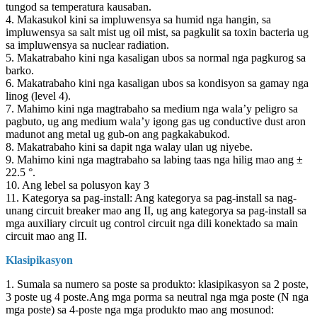
tungod sa temperatura kausaban.
4. Makasukol kini sa impluwensya sa humid nga hangin, sa
impluwensya sa salt mist ug oil mist, sa pagkulit sa toxin bacteria ug
sa impluwensya sa nuclear radiation.
5. Makatrabaho kini nga kasaligan ubos sa normal nga pagkurog sa
barko.
6. Makatrabaho kini nga kasaligan ubos sa kondisyon sa gamay nga
linog (level 4).
7. Mahimo kini nga magtrabaho sa medium nga wala’y peligro sa
pagbuto, ug ang medium wala’y igong gas ug conductive dust aron
madunot ang metal ug gub-on ang pagkakabukod.
8. Makatrabaho kini sa dapit nga walay ulan ug niyebe.
9. Mahimo kini nga magtrabaho sa labing taas nga hilig mao ang ±
22.5 °.
10. Ang lebel sa polusyon kay 3
11. Kategorya sa pag-install: Ang kategorya sa pag-install sa nag-
unang circuit breaker mao ang II, ug ang kategorya sa pag-install sa
mga auxiliary circuit ug control circuit nga dili konektado sa main
circuit mao ang II.
Klasipikasyon
1. Sumala sa numero sa poste sa produkto: klasipikasyon sa 2 poste,
3 poste ug 4 poste.Ang mga porma sa neutral nga mga poste (N nga
mga poste) sa 4-poste nga mga produkto mao ang mosunod: