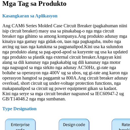
Mga Tag sa Produkto
Kasangkaran sa Aplikasyon
Ang CAM6 Series Molded Case Circuit Breaker (pagkahuman niini
isip circuit breaker) maoy usa sa pinakabag-o nga mga circuit
breaker nga gihimo sa among kompanya.Ang produkto adunay mga
kinaiya nga gamay nga gidak-on, taas nga pagkaguba, mubo nga
arcing ug taas nga katukma sa pagpanalipod.Kini usa ka sulundon
nga produkto alang sa pag-apod-apod sa kuryente ug usa ka updated
nga produkto sa plastik nga external circuit breaker.Angayan kini
alang sa dili kanunay nga pagkakabig ug dili kanunay nga motor
nga nagsugod sa mga sirkito nga adunay AC50Hz, gi-rate nga
boltahe sa operasyon nga 400V ug sa ubos, ug gi-rate ang karon nga
operasyon hangtod sa paggamit sa 800A.Ang circuit breaker adunay
overload, short circuit ug under-voltage protection functions, nga
makapanalipod sa circuit ug power equipment gikan sa kadaot.
Kini nga serye sa mga circuit breaker nagsunod sa IEC60947-2 ug
GB/T14048.2 nga mga sumbanan.
Type Designation