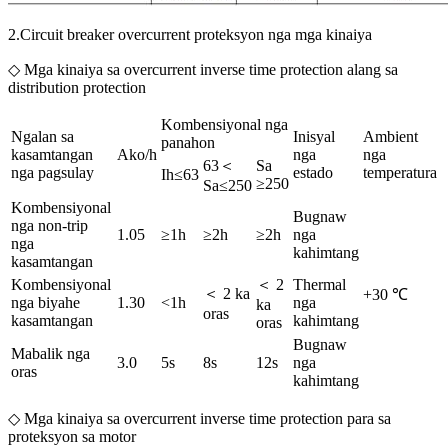
2.Circuit breaker overcurrent proteksyon nga mga kinaiya
◇ Mga kinaiya sa overcurrent inverse time protection alang sa
distribution protection
Kombensiyonal nga
Ngalan sa
Inisyal
Ambient
panahon
kasamtangan
Ako/h
nga
nga
63＜
Sa
nga pagsulay
estado
temperatura
Ih≤63
≥250
Sa≤250
Kombensiyonal
Bugnaw
nga non-trip
1.05
≥1h
≥2h
≥2h
nga
nga
kahimtang
kasamtangan
Kombensiyonal
＜ 2
Thermal
＜ 2 ka
+30 ℃
nga biyahe
1.30
<1h
nga
ka
oras
kasamtangan
kahimtang
oras
Bugnaw
Mabalik nga
3.0
5s
8s
12s
nga
oras
kahimtang
◇ Mga kinaiya sa overcurrent inverse time protection para sa
proteksyon sa motor