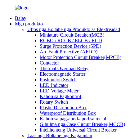
Balay
Mga produkto
Ubos nga Boltahe nga Produkto sa Elektrisidad
Miniature Circuit Breaker(MCB)
RCBO / RCCB / ELCB / RCD
Surge Protection Device (SPD)
Arc Fault Protective (AFDD)
Motor Protection Circuit Breaker(MPCB)
Contactor
Thermal Overload Relay
Electromagnetic Starter
Pushbutton Switch
LED Indicator
LED Voltage Meter
Kahon sa Pagkontrol
Rotary Switch
Plastic Distribution Box
Waterproof Distribution Box
Kahon sa pag-apod-apod sa metal
Gihulma nga Case Circuit Breaker(MCCB)
Intelihenteng Universal Circuit Breaker
Taas nga Boltahe nga Kagamitan