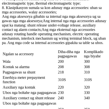
electromagnetic type, thermal electromagnetic type;
8. Klasipikasyon sumala sa kon adunay mga accessories: uban sa
mga accessories, walay accessories;
Ang mga aksesorya gibahin sa internal nga mga aksesorya ug sa
gawas nga mga aksesorya;Ang internal nga mga accessories adunay
upat ka matang: shunt release under-voltage release, auxiliary
contact ug alarm contacts;Ang mga eksternal nga accessories
adunay rotating handle operating mechanism, electric operating
mechanism, interlock mechanism ug wiring terminal block, ug uban
pa. Ang mga code sa internal accessories gipakita sa table sa ubos.
Diha-diha nga
Komplikado
Ngalan sa accessory
pagpagawas
nga biyahe
Wala
200
300
Kontak sa alarma
208
308
Pagpagawas sa shunt
218
310
Enerhiya meter prepayment
310S
310S
function
Auxiliary nga kontak
220
320
Ubos nga boltahe nga pagpagawas
230
330
Auxiliary contact ug shunt release
240
340
Ubos nga boltahe nga pagpagawas