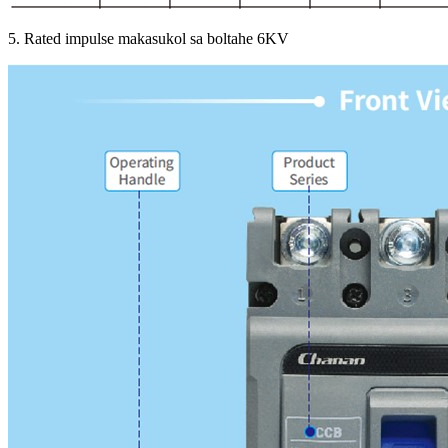
5. Rated impulse makasukol sa boltahe 6KV