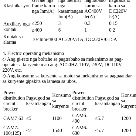
Gi-rate nga
nga thermal
nagtrabaho
nagtrabaho
Klasipikasyon
frame karon
nga
karon sa
karon sa
nga Inm(A)
kasamtangan
AC400V
DC220V
Inm(A)
Ie(A)
Ie(A)
≤250
3
0.3
0.15
Auxiliary nga
kontak
≥400
6
1
0.2
Kontak sa
10≤Inm≤800
AC220V/1A, DC220V/0.15A
alarma
4. Electric operating mekanismo
◇ Ang gi-rate nga boltahe sa pagtrabaho sa mekanismo sa pag-
operate sa kuryente mao ang: AC50HZ 110V, 230V; DC110V,
220V, etc.
◇ Ang konsumo sa kuryente sa motor sa mekanismo sa pagpaandar
sa kuryente gipakita sa lamesa sa ubos.
Power
Power
Konsumo
Konsu
distribution
Pagsugod sa
distribution
Pagsugod sa
sa
sa
circuit
kasamtangan
circuit
kasamtangan
kuryente
kuryent
breaker
breaker
CAM6-
CAM7-63
≤5
1100
≤5.7
1200
400
CAM7-
CAM6-
≤7
1540
≤5.7
1200
100(125)
630