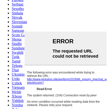
Serbian
Sesotho
Sinhala
Slovak
Slovenian
Somali
Samoan
Scots Gaelic
Shona
Sindhi
Sundanese
Swahili
Tajik
Tamil
Telugu
Thai
Ukrainian
Urdu
Uzbek
Vietnamese
Welsh
Xhosa
Yiddish
Yoruba