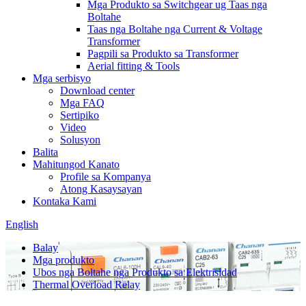
Mga Produkto sa Switchgear ug Taas nga
Boltahe
Taas nga Boltahe nga Current & Voltage
Transformer
Pagpili sa Produkto sa Transformer
Aerial fitting & Tools
Mga serbisyo
Download center
Mga FAQ
Sertipiko
Video
Solusyon
Balita
Mahitungod Kanato
Profile sa Kompanya
Atong Kasaysayan
Kontaka Kami
English
Balay
Mga produkto
Ubos nga Boltahe nga Produkto sa Elektrisidad
Thermal Overload Relay