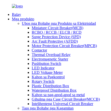
Balay
Mga produkto
Ubos nga Boltahe nga Produkto sa Elektrisidad
Miniature Circuit Breaker(MCB)
RCBO / RCCB / ELCB / RCD
Surge Protection Device (SPD)
Arc Fault Protective (AFDD)
Motor Protection Circuit Breaker(MPCB)
Contactor
Thermal Overload Relay
Electromagnetic Starter
Pushbutton Switch
LED Indicator
LED Voltage Meter
Kahon sa Pagkontrol
Rotary Switch
Plastic Distribution Box
Waterproof Distribution Box
Kahon sa pag-apod-apod sa metal
Gihulma nga Case Circuit Breaker(MCCB)
Intelihenteng Universal Circuit Breaker
Taas nga Boltahe nga Kagamitan