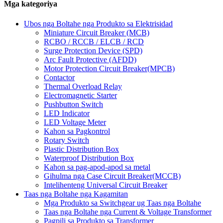
Mga kategoriya
Ubos nga Boltahe nga Produkto sa Elektrisidad
Miniature Circuit Breaker (MCB)
RCBO / RCCB / ELCB / RCD
Surge Protection Device (SPD)
Arc Fault Protective (AFDD)
Motor Protection Circuit Breaker(MPCB)
Contactor
Thermal Overload Relay
Electromagnetic Starter
Pushbutton Switch
LED Indicator
LED Voltage Meter
Kahon sa Pagkontrol
Rotary Switch
Plastic Distribution Box
Waterproof Distribution Box
Kahon sa pag-apod-apod sa metal
Gihulma nga Case Circuit Breaker(MCCB)
Intelihenteng Universal Circuit Breaker
Taas nga Boltahe nga Kagamitan
Mga Produkto sa Switchgear ug Taas nga Boltahe
Taas nga Boltahe nga Current & Voltage Transformer
Pagpili sa Produkto sa Transformer