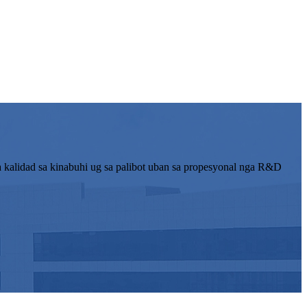
 kalidad sa kinabuhi ug sa palibot uban sa propesyonal nga R&D