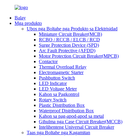
Balay
Mga produkto
Ubos nga Boltahe nga Produkto sa Elektrisidad
Miniature Circuit Breaker(MCB)
RCBO / RCCB / ELCB / RCD
Surge Protection Device (SPD)
Arc Fault Protective (AFDD)
Motor Protection Circuit Breaker(MPCB)
Contactor
Thermal Overload Relay
Electromagnetic Starter
Pushbutton Switch
LED Indicator
LED Voltage Meter
Kahon sa Pagkontrol
Rotary Switch
Plastic Distribution Box
Waterproof Distribution Box
Kahon sa pag-apod-apod sa metal
Gihulma nga Case Circuit Breaker(MCCB)
Intelihenteng Universal Circuit Breaker
Taas nga Boltahe nga Kagamitan