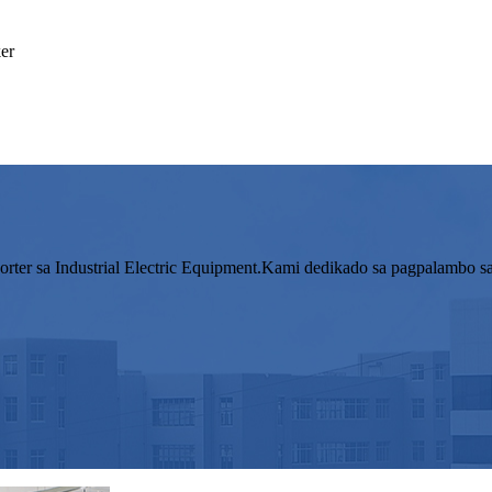
ter sa Industrial Electric Equipment.Kami dedikado sa pagpalambo sa