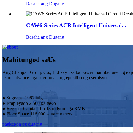
Basaha ang Dugang
CAW6 Series ACB Intelligent Universal...
Basaha ang Dugang
Mahitungod sa
Us
Ang Changan Group Co., Ltd kay usa ka power manufacturer ug expor
team, advance nga pagdumala ug epektibo nga serbisyo.
● Sugod sa 1987 tuig
● Empleyado 2,500 ka tawo
● Register Capital 105.18 milyon nga RMB
● Floor Space 116,000 square meters
pagkat-on og dugang