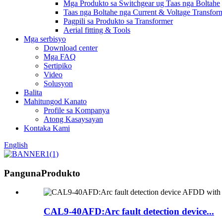
Mga Produkto sa Switchgear ug Taas nga Boltahe
Taas nga Boltahe nga Current & Voltage Transfor
Pagpili sa Produkto sa Transformer
Aerial fitting & Tools
Mga serbisyo
Download center
Mga FAQ
Sertipiko
Video
Solusyon
Balita
Mahitungod Kanato
Profile sa Kompanya
Atong Kasaysayan
Kontaka Kami
English
Panguna
Produkto
CAL9-40AFD:Arc fault detection device...