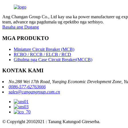
Ang Changan Group Co., Ltd kay usa ka power manufacturer ug expor
team, advance nga pagdumala ug epektibo nga serbisyo.
Basaha ang Dugang
MGA PRODUKTO
Miniature Circuit Breaker (MCB)
RCBO / RCCB / ELCB / RCD
Gihulma nga Case Circuit Breaker(MCCB)
KONTAK KAMI
No.288 Wei 17th Road, Yueqing Economic Development Zone, Yu
0086-577-62763666
sales@cangangroup.com.cn
© Copyright 20102021 : Tanang Katungod Gireserba.