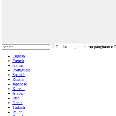
Pindota ang enter aron pangitaon o
English
French
German
Portuguese
Spanish
Russian
Japanese
Korean
Arabic
Irish
Greek
Turkish
Italian