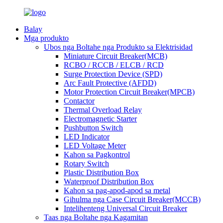
Balay
Mga produkto
Ubos nga Boltahe nga Produkto sa Elektrisidad
Miniature Circuit Breaker(MCB)
RCBO / RCCB / ELCB / RCD
Surge Protection Device (SPD)
Arc Fault Protective (AFDD)
Motor Protection Circuit Breaker(MPCB)
Contactor
Thermal Overload Relay
Electromagnetic Starter
Pushbutton Switch
LED Indicator
LED Voltage Meter
Kahon sa Pagkontrol
Rotary Switch
Plastic Distribution Box
Waterproof Distribution Box
Kahon sa pag-apod-apod sa metal
Gihulma nga Case Circuit Breaker(MCCB)
Intelihenteng Universal Circuit Breaker
Taas nga Boltahe nga Kagamitan