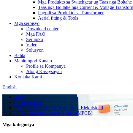
Mga Produkto sa Switchgear ug Taas nga Boltahe
Taas nga Boltahe nga Current & Voltage Transfor
Pagpili sa Produkto sa Transformer
Aerial fitting & Tools
Mga serbisyo
Download center
Mga FAQ
Sertipiko
Video
Solusyon
Balita
Mahitungod Kanato
Profile sa Kompanya
Atong Kasaysayan
Kontaka Kami
English
Balay
Mga produkto
Ubos nga Boltahe nga Produkto sa Elektrisidad
Motor Protection Circuit Breaker(MPCB)
Mga kategoriya