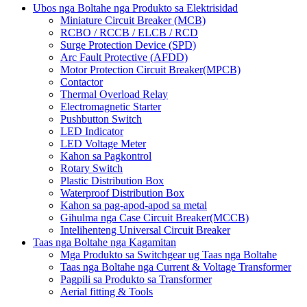
Ubos nga Boltahe nga Produkto sa Elektrisidad
Miniature Circuit Breaker (MCB)
RCBO / RCCB / ELCB / RCD
Surge Protection Device (SPD)
Arc Fault Protective (AFDD)
Motor Protection Circuit Breaker(MPCB)
Contactor
Thermal Overload Relay
Electromagnetic Starter
Pushbutton Switch
LED Indicator
LED Voltage Meter
Kahon sa Pagkontrol
Rotary Switch
Plastic Distribution Box
Waterproof Distribution Box
Kahon sa pag-apod-apod sa metal
Gihulma nga Case Circuit Breaker(MCCB)
Intelihenteng Universal Circuit Breaker
Taas nga Boltahe nga Kagamitan
Mga Produkto sa Switchgear ug Taas nga Boltahe
Taas nga Boltahe nga Current & Voltage Transformer
Pagpili sa Produkto sa Transformer
Aerial fitting & Tools