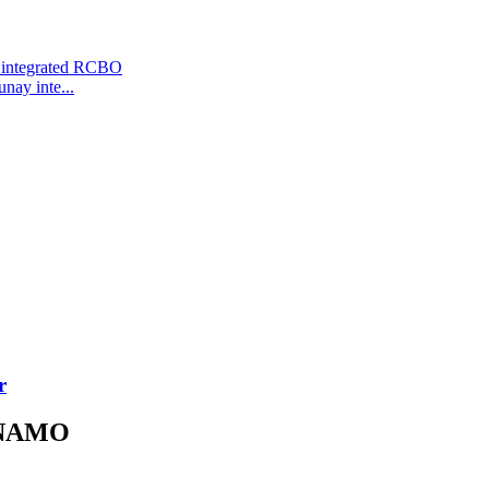
ay inte...
r
 NAMO