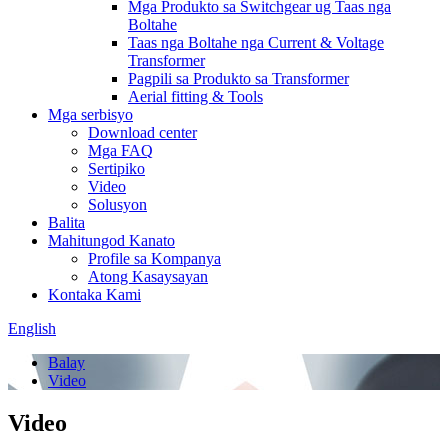
Mga Produkto sa Switchgear ug Taas nga
Boltahe
Taas nga Boltahe nga Current & Voltage
Transformer
Pagpili sa Produkto sa Transformer
Aerial fitting & Tools
Mga serbisyo
Download center
Mga FAQ
Sertipiko
Video
Solusyon
Balita
Mahitungod Kanato
Profile sa Kompanya
Atong Kasaysayan
Kontaka Kami
English
Balay
Video
Video