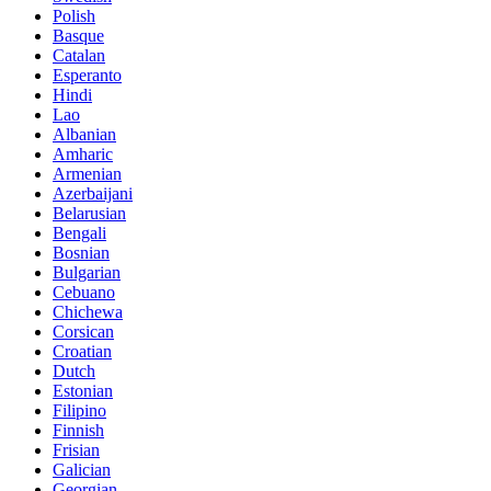
Polish
Basque
Catalan
Esperanto
Hindi
Lao
Albanian
Amharic
Armenian
Azerbaijani
Belarusian
Bengali
Bosnian
Bulgarian
Cebuano
Chichewa
Corsican
Croatian
Dutch
Estonian
Filipino
Finnish
Frisian
Galician
Georgian