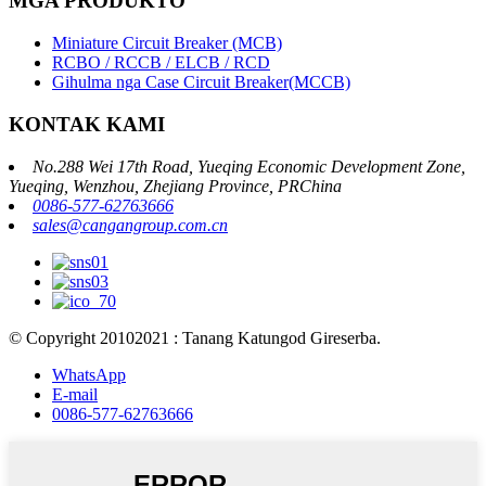
MGA PRODUKTO
Miniature Circuit Breaker (MCB)
RCBO / RCCB / ELCB / RCD
Gihulma nga Case Circuit Breaker(MCCB)
KONTAK KAMI
No.288 Wei 17th Road, Yueqing Economic Development Zone,
Yueqing, Wenzhou, Zhejiang Province, PRChina
0086-577-62763666
sales@cangangroup.com.cn
© Copyright 20102021 : Tanang Katungod Gireserba.
WhatsApp
E-mail
0086-577-62763666