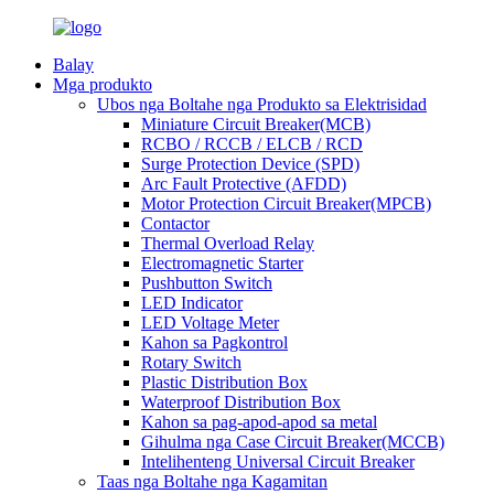
Balay
Mga produkto
Ubos nga Boltahe nga Produkto sa Elektrisidad
Miniature Circuit Breaker(MCB)
RCBO / RCCB / ELCB / RCD
Surge Protection Device (SPD)
Arc Fault Protective (AFDD)
Motor Protection Circuit Breaker(MPCB)
Contactor
Thermal Overload Relay
Electromagnetic Starter
Pushbutton Switch
LED Indicator
LED Voltage Meter
Kahon sa Pagkontrol
Rotary Switch
Plastic Distribution Box
Waterproof Distribution Box
Kahon sa pag-apod-apod sa metal
Gihulma nga Case Circuit Breaker(MCCB)
Intelihenteng Universal Circuit Breaker
Taas nga Boltahe nga Kagamitan