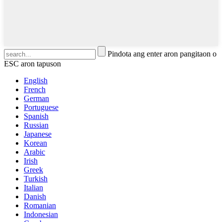
Pindota ang enter aron pangitaon o
ESC aron tapuson
English
French
German
Portuguese
Spanish
Russian
Japanese
Korean
Arabic
Irish
Greek
Turkish
Italian
Danish
Romanian
Indonesian