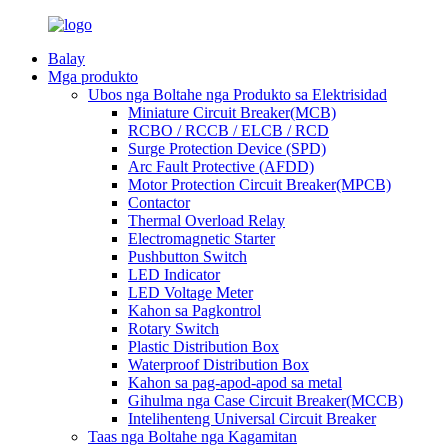
Balay
Mga produkto
Ubos nga Boltahe nga Produkto sa Elektrisidad
Miniature Circuit Breaker(MCB)
RCBO / RCCB / ELCB / RCD
Surge Protection Device (SPD)
Arc Fault Protective (AFDD)
Motor Protection Circuit Breaker(MPCB)
Contactor
Thermal Overload Relay
Electromagnetic Starter
Pushbutton Switch
LED Indicator
LED Voltage Meter
Kahon sa Pagkontrol
Rotary Switch
Plastic Distribution Box
Waterproof Distribution Box
Kahon sa pag-apod-apod sa metal
Gihulma nga Case Circuit Breaker(MCCB)
Intelihenteng Universal Circuit Breaker
Taas nga Boltahe nga Kagamitan