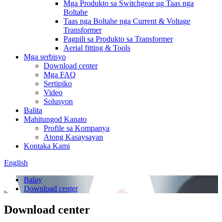
Mga Produkto sa Switchgear ug Taas nga
Boltahe
Taas nga Boltahe nga Current & Voltage
Transformer
Pagpili sa Produkto sa Transformer
Aerial fitting & Tools
Mga serbisyo
Download center
Mga FAQ
Sertipiko
Video
Solusyon
Balita
Mahitungod Kanato
Profile sa Kompanya
Atong Kasaysayan
Kontaka Kami
English
Balay
Download center
Download center