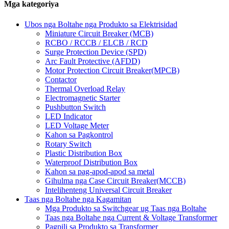
Mga kategoriya
Ubos nga Boltahe nga Produkto sa Elektrisidad
Miniature Circuit Breaker (MCB)
RCBO / RCCB / ELCB / RCD
Surge Protection Device (SPD)
Arc Fault Protective (AFDD)
Motor Protection Circuit Breaker(MPCB)
Contactor
Thermal Overload Relay
Electromagnetic Starter
Pushbutton Switch
LED Indicator
LED Voltage Meter
Kahon sa Pagkontrol
Rotary Switch
Plastic Distribution Box
Waterproof Distribution Box
Kahon sa pag-apod-apod sa metal
Gihulma nga Case Circuit Breaker(MCCB)
Intelihenteng Universal Circuit Breaker
Taas nga Boltahe nga Kagamitan
Mga Produkto sa Switchgear ug Taas nga Boltahe
Taas nga Boltahe nga Current & Voltage Transformer
Pagpili sa Produkto sa Transformer