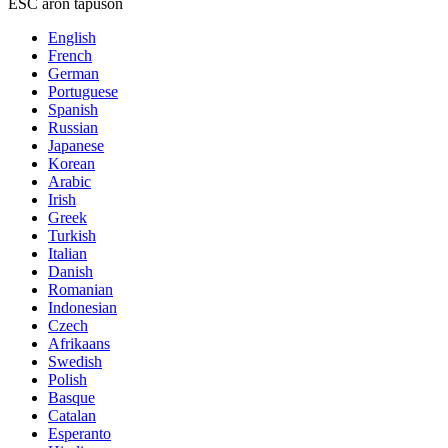
ESC aron tapuson
English
French
German
Portuguese
Spanish
Russian
Japanese
Korean
Arabic
Irish
Greek
Turkish
Italian
Danish
Romanian
Indonesian
Czech
Afrikaans
Swedish
Polish
Basque
Catalan
Esperanto