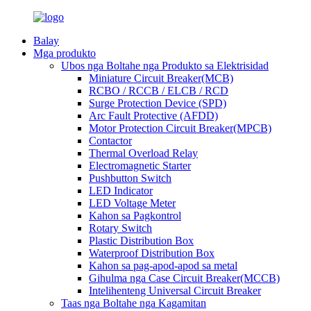
Balay
Mga produkto
Ubos nga Boltahe nga Produkto sa Elektrisidad
Miniature Circuit Breaker(MCB)
RCBO / RCCB / ELCB / RCD
Surge Protection Device (SPD)
Arc Fault Protective (AFDD)
Motor Protection Circuit Breaker(MPCB)
Contactor
Thermal Overload Relay
Electromagnetic Starter
Pushbutton Switch
LED Indicator
LED Voltage Meter
Kahon sa Pagkontrol
Rotary Switch
Plastic Distribution Box
Waterproof Distribution Box
Kahon sa pag-apod-apod sa metal
Gihulma nga Case Circuit Breaker(MCCB)
Intelihenteng Universal Circuit Breaker
Taas nga Boltahe nga Kagamitan