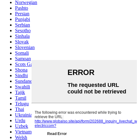
Norwegian
Pashto
Persian
Punjabi
Serbian
Sesotho
Sinhala
Slovak
Slovenian
Somali
Samoan
Scots Gaelic
Shona
Sindhi
Sundanese
Swahili
Tajik
Tamil
Telugu
Thai
Ukrainian
Urdu
Uzbek
Vietnamese
Welsh