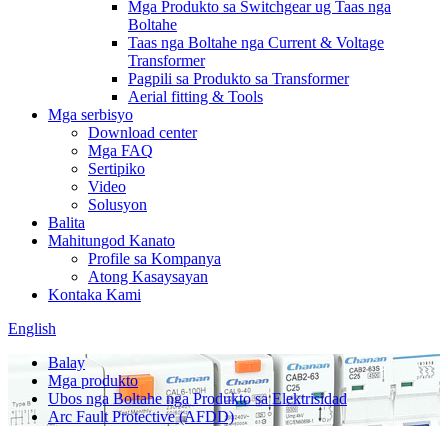
Mga Produkto sa Switchgear ug Taas nga
Boltahe
Taas nga Boltahe nga Current & Voltage
Transformer
Pagpili sa Produkto sa Transformer
Aerial fitting & Tools
Mga serbisyo
Download center
Mga FAQ
Sertipiko
Video
Solusyon
Balita
Mahitungod Kanato
Profile sa Kompanya
Atong Kasaysayan
Kontaka Kami
English
Balay
Mga produkto
Ubos nga Boltahe nga Produkto sa Elektrisidad
Arc Fault Protective (AFDD)